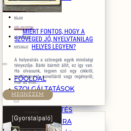
MŰVEK
RÓLAM
SZÉLJEGYZETEK
MIÉRT FONTOS, HOGY A
VÉLEMÉNYEK
SZÖVEGED JÓ, NYELVTANILAG
HELYES LEGYEN?
KAPCSOLAT
A helyesírás a szövegek egyik minőségi
tényezője. Bárki bármit állít, ez így van.
Ha olvasunk, legyen szó egy cikkről,
tanulmányról, novelláról vagy regényről,
FŐOLDAL
már az első...
SZOLGÁLTATÁSOK
MEGNÉZEM
SZERKESZTÉS
KORREKTURA