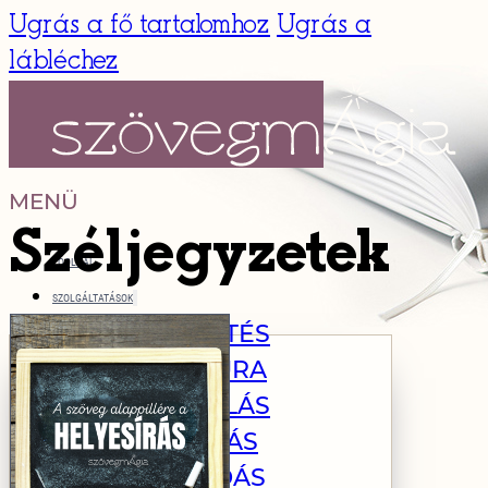
Ugrás a fő tartalomhoz
Ugrás a
lábléchez
MENÜ
Széljegyzetek
FŐOLDAL
SZOLGÁLTATÁSOK
SZERKESZTÉS
KORREKTURA
MENTORÁLÁS
LEKTORÁLÁS
TANÁCSADÁS