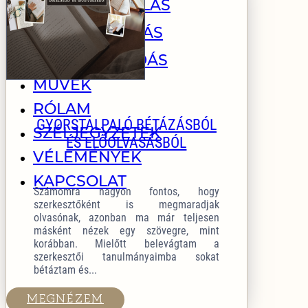
MENTORÁLÁS
LEKTORÁLÁS
TANÁCSADÁS
MŰVEK
RÓLAM
GYORSTALPALÓ BÉTÁZÁSBÓL
SZÉLJEGYZETEK
ÉS ELŐOLVASÁSBÓL
VÉLEMÉNYEK
KAPCSOLAT
Számomra nagyon fontos, hogy
szerkesztőként is megmaradjak
olvasónak, azonban ma már teljesen
másként nézek egy szövegre, mint
korábban. Mielőtt belevágtam a
szerkesztői tanulmányaimba sokat
bétáztam és...
MEGNÉZEM