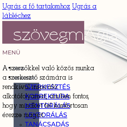
Ugrás a fő tartalomhoz
Ugrás a
lábléchez
MENÜ
A szerzőkkel való közös munka
FŐOLDAL
a szerkesztő számára is
SZOLGÁLTATÁSOK
SZERKESZTÉS
rendkívül inspiráló
KORREKTURA
alkotófolyamat, amiben fontos,
MENTORÁLÁS
hogy mindkét fél komfortosan
LEKTORÁLÁS
érezze magát.
TANÁCSADÁS