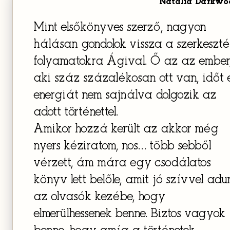
Natalia Darkwo
Mint elsőkönyves szerző, nagyon
hálásan gondolok vissza a szerkeszté
folyamatokra Ágival. Ő az az ember
aki száz százalékosan ott van, időt 
energiát nem sajnálva dolgozik az
adott történettel.
Amikor hozzá került az akkor még
nyers kéziratom, nos… több sebből
vérzett, ám mára egy csodálatos
könyv lett belőle, amit jó szívvel adu
az olvasók kezébe, hogy
elmerülhessenek benne. Biztos vagyok