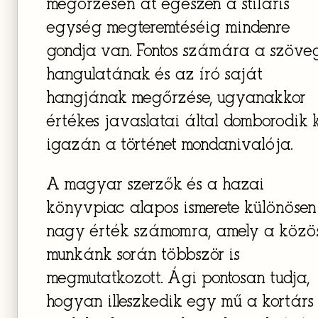
megőrzésén át egészen a stiláris
egység megteremtéséig mindenre
gondja van. Fontos számára a szöve
hangulatának és az író saját
hangjának megőrzése, ugyanakkor
értékes javaslatai által domborodik 
igazán a történet mondanivalója.
A magyar szerzők és a hazai
könyvpiac alapos ismerete különösen
nagy érték számomra, amely a közö
munkánk során többször is
megmutatkozott. Ági pontosan tudja,
hogyan illeszkedik egy mű a kortárs