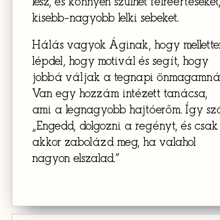
lesz, és könnyen szülhet félreértéseket
kisebb-nagyobb lelki sebeket.
Hálás vagyok Áginak, hogy mellett
lépdel, hogy motivál és segít, hogy
jobbá váljak a tegnapi önmagamnál
Van egy hozzám intézett tanácsa,
ami a legnagyobb hajtóerőm. Így szó
„Engedd, dolgozni a regényt, és csak
akkor zabolázd meg, ha valahol
nagyon elszalad.”