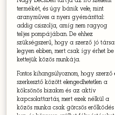
Nagy becsben tartja az író szellemi
termékét, és úgy bánik vele, mint
aranyműves a nyers gyémánttal:
addig csiszolja, amíg nem ragyog
teljes pompájában. De ehhez
szükségszerű, hogy a szerző jó társa
legyen ebben, mert csak így érhet be
kettejük közös munkája.
Fontos kihangsúlyoznom, hogy szerző 
szerkesztő között elengedhetetlen a
kölcsönös bizalom és az aktív
kapcsolattartás, mert ezek nélkül a
közös munka csak görcsös erőlködés