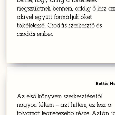
benne, hogy amíg a történetek
megszületnek bennem, addig ő lesz az
akivel együtt formáljuk őket
tökéletessé. Csodás szerkesztő és
csodás ember.
Bettie H
Az első könyvem szerkesztésétől
nagyon féltem – azt hittem, ez lesz a
folyamat legnehezebb része. Aztán jö