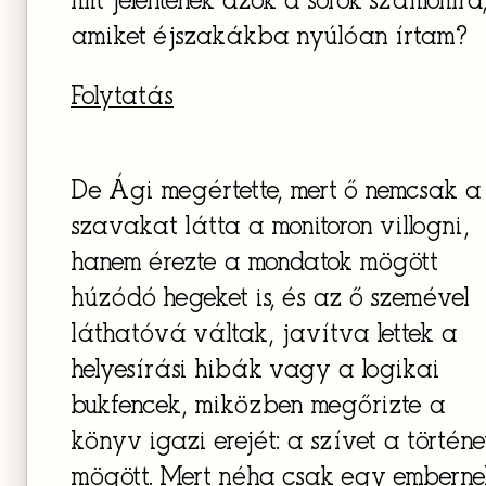
mit jelentenek azok a sorok számomra
amiket éjszakákba nyúlóan írtam?
Folytatás
De Ági megértette, mert ő nemcsak a
szavakat látta a monitoron villogni,
hanem érezte a mondatok mögött
húzódó hegeket is, és az ő szemével
láthatóvá váltak, javítva lettek a
helyesírási hibák vagy a logikai
bukfencek, miközben megőrizte a
könyv igazi erejét: a szívet a történe
mögött. Mert néha csak egy emberne