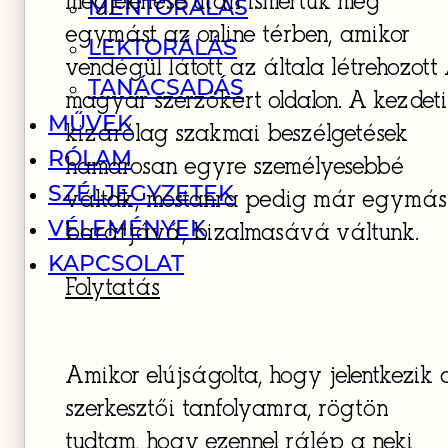
megjelenése után ismertük meg
MENTORÁLÁS
egymást az online térben, amikor
LEKTORÁLÁS
vendégül látott az általa létrehozott
TANÁCSADÁS
magyar szerzőkért oldalon. A kezdeti
MŰVEK
kizárólag szakmai beszélgetések
RÓLAM
hamarosan egyre személyesebbé
SZÉLJEGYZETEK
váltak, mostanra pedig már egymás
VÉLEMÉNYEK
barátjává, bizalmasává váltunk.
KAPCSOLAT
Folytatás
Amikor elújságolta, hogy jelentkezik 
szerkesztői tanfolyamra, rögtön
tudtam, hogy ezennel rálép a neki