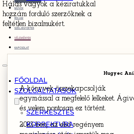
Hálás vagyok a kéziratukkal
MŰVEK
hozzám forduló szerzőknek a
RÓLAM
feltétlen bizalmukért.
SZÉLJEGYZETEK
VÉLEMÉNYEK
KAPCSOLAT
Hugyec Ani
FŐOLDAL
A könyvek összekapcsolják
SZOLGÁLTATÁSOK
egymással a megfelelő lelkeket. Ágiv
és velem pontosan ez történt.
SZERKESZTÉS
KORREKTURA
2021-ben, az első regényem